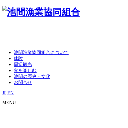
池間漁業協同組合について
体験
周辺観光
食を楽しむ
池間の歴史・文化
お問合せ
JP
EN
MENU