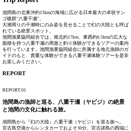
池間島の北東沖約15kmの海域に広がる日本最大の卓状サン
ゴ礁群"八重干瀬"。
大潮周りの干潮時にのみ姿を見せることで幻の大陸とも呼ば
れている絶景スポット。
池間漁業協同組合では、南北約17km、東西約6.5kmの広大な
面積を持つ八重干瀬の周遊と釣り体験ができるツアーの案内
を行っています。池間漁業協同組合に所属する地元漁師のガ
イドのもと、貴重な体験ができる八重干瀬体験ツアーを是非
お楽しみください。
REPORT
REPORT.01
池間島の漁師と巡る、八重干瀬（ヤビジ）の絶景
と池間の文化に触れる旅。
池間島から『幻の大陸』八重干瀬（ヤビジ）を巡る旅へ。
宮古島空港からレンタカーでおよそ30分。宮古諸島の西端に