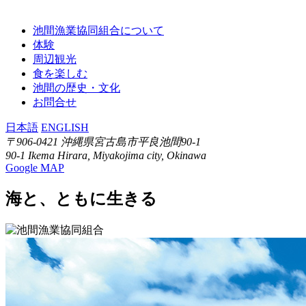
池間漁業協同組合について
体験
周辺観光
食を楽しむ
池間の歴史・文化
お問合せ
日本語
ENGLISH
〒906-0421 沖縄県宮古島市平良池間90-1
90-1 Ikema Hirara, Miyakojima city, Okinawa
Google MAP
海と、ともに生きる